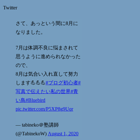
Twitter
さて、あっという間に8月に
なりました。
7月は体調不良に悩まされて
思うように進められなかった
ので、
8月は気合い入れ直して努力
します💪💪💪
#ブログ初心者
#
写真で伝えたい私の世界
#青
い鳥
#Bluebird
pic.twitter.com/P5XP8g9Uqr
— tabineko＠塾講師
(@TabinekoW)
August 1, 2020