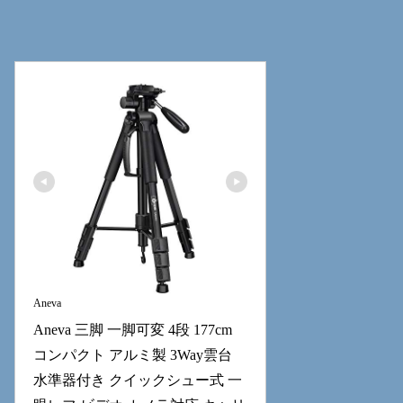
Aneva
Aneva 三脚 一脚可変 4段 177cm 
コンパクト アルミ製 3Way雲台 
水準器付き クイックシュー式 一