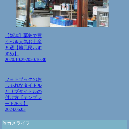
【新潟】粟島で買
うべき人気お土産
５選【地元民おす
すめ】
2020.10.29
2020.10.30
フォトブックのお
しゃれなタイトル
とサブタイトルの
付け方【テンプレ
ートあり】
2024.06.03
旅カメライフ