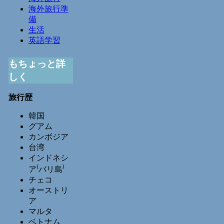
海外旅行準
備
生活
英語学習
もちょっと詳
しく
旅行歴
韓国
グアム
カンボジア
台湾
インドネシ
ア⁽バリ島⁾
チェコ
オーストリ
ア
マルタ
ベトナム