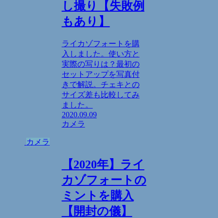
し撮り【失敗例
もあり】
ライカゾフォートを購
入しました。使い方と
実際の写りは？最初の
セットアップを写真付
きで解説。チェキとの
サイズ差も比較してみ
ました。
2020.09.09
カメラ
カメラ
【2020年】ライ
カゾフォートの
ミントを購入
【開封の儀】