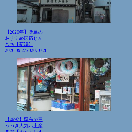
【2020年】粟島の
おすすめ民宿じん
きち【新潟】
2020.09.27
2020.10.28
【新潟】粟島で買
うべき人気お土産
５選【地元民おす