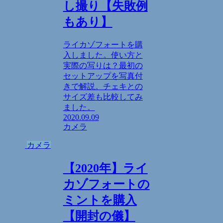
し撮り【失敗例
もあり】
ライカゾフォートを購
入しました。使い方と
実際の写りは？最初の
セットアップを写真付
きで解説。チェキとの
サイズ差も比較してみ
ました。
2020.09.09
カメラ
カメラ
【2020年】ライ
カゾフォートの
ミントを購入
【開封の儀】