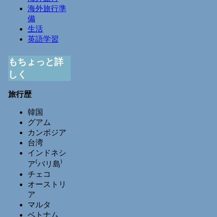
海外旅行準
備
生活
英語学習
もちょっと詳
しく
旅行歴
韓国
グアム
カンボジア
台湾
インドネシ
ア⁽バリ島⁾
チェコ
オーストリ
ア
マルタ
ベトナム