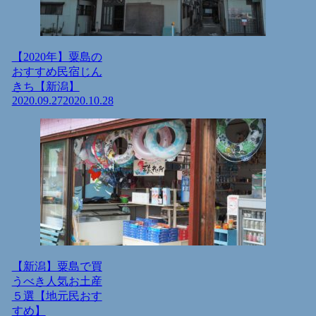
【2020年】粟島の
おすすめ民宿じん
きち【新潟】
2020.09.27
2020.10.28
【新潟】粟島で買
うべき人気お土産
５選【地元民おす
すめ】