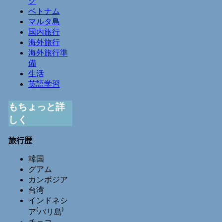
ク
ベトナム
マルタ島
国内旅行
海外旅行
海外旅行準
備
生活
英語学習
もちょっと詳
しく
旅行歴
韓国
グアム
カンボジア
台湾
インドネシ
ア⁽バリ島⁾