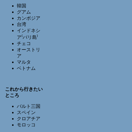
韓国
グアム
カンボジア
台湾
インドネシ
ア⁽バリ島⁾
チェコ
オーストリ
ア
マルタ
ベトナム
これから行きたい
ところ
バルト三国
スペイン
クロアチア
モロッコ