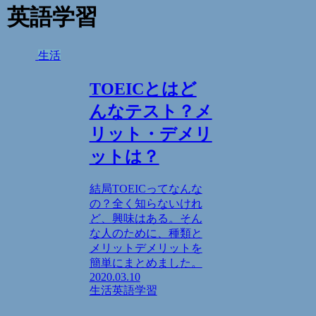
英語学習
生活
TOEICとはど
んなテスト？メ
リット・デメリ
ットは？
結局TOEICってなんな
の？全く知らないけれ
ど、興味はある。そん
な人のために、種類と
メリットデメリットを
簡単にまとめました。
2020.03.10
生活
英語学習