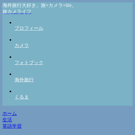
海外旅行大好き。旅×カメラ×life。
旅カメライフ
プロフィール
カメラ
フォトブック
海外旅行
くるま
ホーム
生活
英語学習