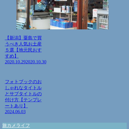
【新潟】粟島で買
うべき人気お土産
５選【地元民おす
すめ】
2020.10.29
2020.10.30
フォトブックのお
しゃれなタイトル
とサブタイトルの
付け方【テンプレ
ートあり】
2024.06.03
旅カメライフ