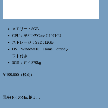
メモリー：8GB
CPU：第8世代Corei7-10710U
ストレージ：SSD512GB
OS：Windows10 Home officeソ
フト付き
重量：約 0.879kg
￥199,800（税別）
国産ゆえのMac越え…