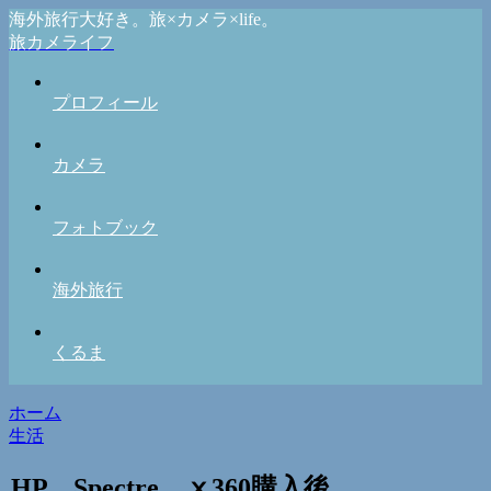
海外旅行大好き。旅×カメラ×life。
旅カメライフ
プロフィール
カメラ
フォトブック
海外旅行
くるま
ホーム
生活
HP Spectre ⅹ360購入後