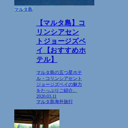
マルタ島
【マルタ島】コ
リンシアセン
トジョージズベ
イ【おすすめホ
テル】
マルタ島の五つ星ホテ
ル・コリンシアセント
ジョージズベイの魅力
をたっぷりご紹介。
2020.03.11
マルタ島
海外旅行