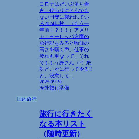
コロナはだいぶ落ち着
き、代わりにとんでも
ない円安に襲われてい
る2024年秋。（もう一
年前！？！！）アメリ
カ・ヨーロッパ方面の
旅行記をみると物価の
高さを嘆く声。仕事の
疲れも重なって、それ
でももう許さん（?）絶
対どこかに行ってやる‼
と、決意して...
2025.09.20
海外旅行準備
国内旅行
旅行に行きたく
なる本リスト
（随時更新）