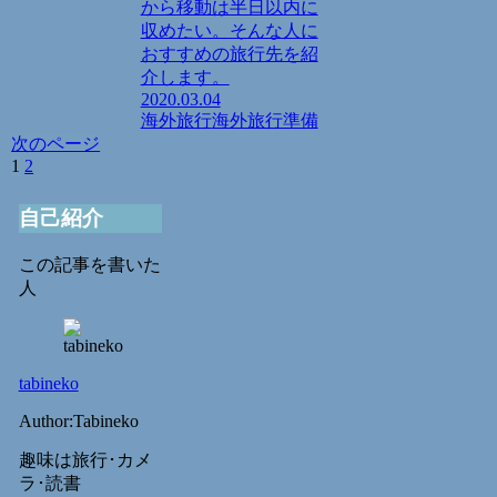
から移動は半日以内に
収めたい。そんな人に
おすすめの旅行先を紹
介します。
2020.03.04
海外旅行
海外旅行準備
次のページ
1
2
次
へ
自己紹介
この記事を書いた
人
tabineko
Author:Tabineko
趣味は旅行･カメ
ラ･読書