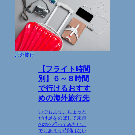
海外旅行
【フライト時間
別】６～８時間
で行けるおすす
めの海外旅行先
いつもより、ちょっと
だけ足をのばして未踏
の地へ行ってみたい。
でもあまり時間はない