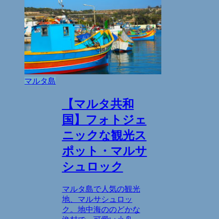
マルタ島
【マルタ共和
国】フォトジェ
ニックな観光ス
ポット・マルサ
シュロック
マルタ島で人気の観光
地、マルサシュロッ
ク。地中海ののどかな