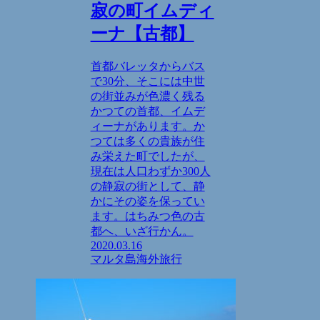
寂の町イムディ
ーナ【古都】
首都バレッタからバス
で30分、そこには中世
の街並みが色濃く残る
かつての首都、イムデ
ィーナがあります。か
つては多くの貴族が住
み栄えた町でしたが、
現在は人口わずか300人
の静寂の街として、静
かにその姿を保ってい
ます。はちみつ色の古
都へ、いざ行かん。
2020.03.16
マルタ島
海外旅行