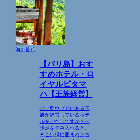
海外旅行
【バリ島】おす
すめホテル・ロ
イヤルピタマ
ハ【王族経営】
バリ島ウブドにある王
族が経営しているホテ
ルをご存じですか？一
歩足を踏み入れると、
そこは緑に囲まれた古