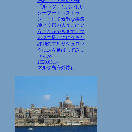
漁村で、可愛い小舟
「ルッツ」とおいしい
シーフードレストラ
ン、そして素敵な裏路
地と笑顔の人々に出会
うことができます。マ
ルタで最も絵になると
評判のマルサシュロッ
クに足を延ばしてみま
せんか？
2020.03.14
マルタ島
海外旅行