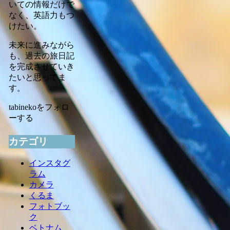
いての情報だけで
なく、英語力もつ
けたい。
未来に進みながら
も、過去の旅日記
を完成させていき
たいと思ってま
す。
tabinekoをフォロ
ーする
カテゴリ
インスタグ
ラム
カメラ
くるま
フォトブッ
ク
ベトナム