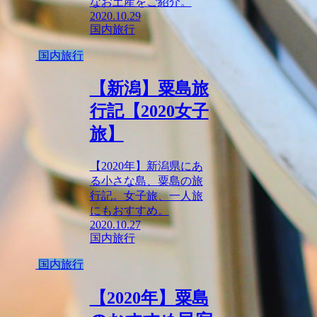
なお土産をご紹介。
2020.10.29
国内旅行
国内旅行
【新潟】粟島旅
行記【2020女子
旅】
【2020年】新潟県にあ
る小さな島、粟島の旅
行記。女子旅、一人旅
にもおすすめ。
2020.10.27
国内旅行
国内旅行
【2020年】粟島