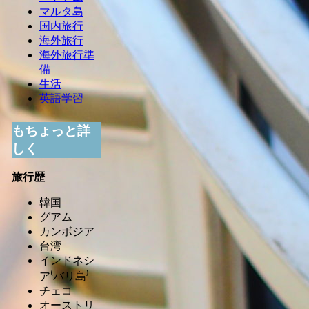
マルタ島
国内旅行
海外旅行
海外旅行準
備
生活
英語学習
もちょっと詳
しく
旅行歴
韓国
グアム
カンボジア
台湾
インドネシ
ア⁽バリ島⁾
チェコ
オーストリ