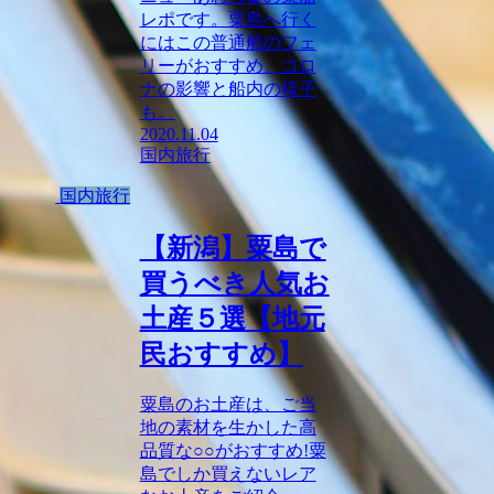
レポです。粟島へ行く
にはこの普通船のフェ
リーがおすすめ。コロ
ナの影響と船内の様子
も。
2020.11.04
国内旅行
国内旅行
【新潟】粟島で
買うべき人気お
土産５選【地元
民おすすめ】
粟島のお土産は、ご当
地の素材を生かした高
品質な○○がおすすめ!粟
島でしか買えないレア