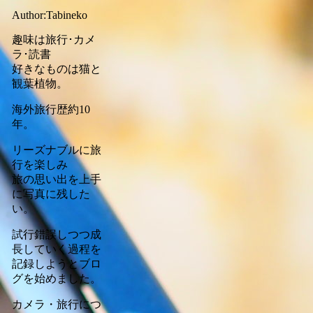
Author:Tabineko
趣味は旅行･カメ
ラ･読書
好きなものは猫と
観葉植物。
海外旅行歴約10
年。
リーズナブルに旅
行を楽しみ
旅の思い出を上手
に写真に残した
い。
試行錯誤しつつ成
長していく過程を
記録しようとブロ
グを始めました。
カメラ・旅行につ