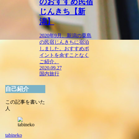
のおすすめ民宿
じんきち【新
潟】
2020年9月、新潟の粟島
の民宿じんきちに宿泊
しました。おすすめポ
イントを余すことなく
ご紹介。
2020.09.27
国内旅行
自己紹介
この記事を書いた
人
tabineko