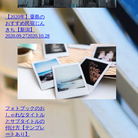
【2020年】粟島の
おすすめ民宿じん
きち【新潟】
2020.09.27
2020.10.28
フォトブックのお
しゃれなタイトル
とサブタイトルの
付け方【テンプレ
ートあり】