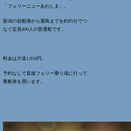
「フェリーニューあわしま」。
新潟の岩船港から粟島までを
約85分
でつ
なぐ
定員400人
の普通船です。
料金は
片道1,910円
。
予約なしで直接フェリー乗り場に行って
乗船券を買います。