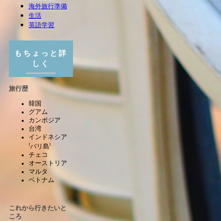
海外旅行準備
生活
英語学習
もちょっと詳
しく
旅行歴
韓国
グアム
カンボジア
台湾
インドネシア
⁽バリ島⁾
チェコ
オーストリア
マルタ
ベトナム
これから行きたいと
ころ