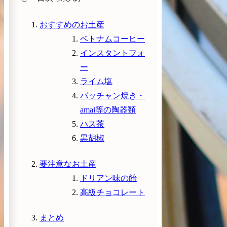
おすすめのお土産
ベトナムコーヒー
インスタントフォ
ー
ライム塩
バッチャン焼き・
amai等の陶器類
ハス茶
黒胡椒
要注意なお土産
ドリアン味の飴
高級チョコレート
まとめ