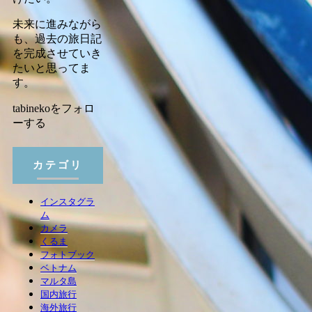
未来に進みながら
も、過去の旅日記
を完成させていき
たいと思ってま
す。
tabinekoをフォロ
ーする
カテゴリ
インスタグラ
ム
カメラ
くるま
フォトブック
ベトナム
マルタ島
国内旅行
海外旅行