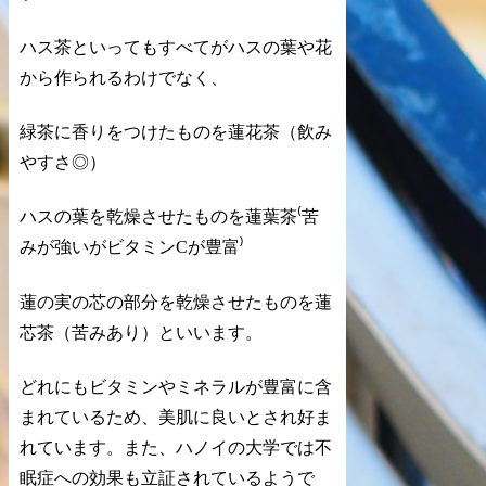
ハス茶といってもすべてがハスの葉や花
から作られるわけでなく、
緑茶に香りをつけたものを
蓮花茶
（飲み
やすさ◎）
ハスの葉を乾燥させたものを
蓮葉茶
⁽苦
みが強いがビタミンCが豊富⁾
蓮の実の芯の部分を乾燥させたものを
蓮
芯茶
（苦みあり）といいます。
どれにもビタミンやミネラルが豊富に含
まれているため、美肌に良いとされ好ま
れています。また、ハノイの大学では不
眠症への効果も立証されているようで