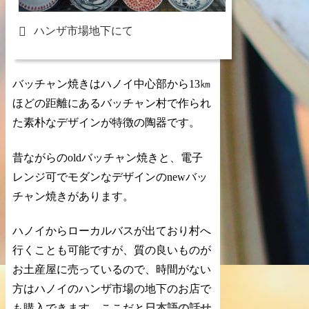
ハンザ市場地下にて
バッチャン焼きはハノイ中心部から13㎞
ほどの距離にあるバッチャン村で作られ
た素朴なデザインが特徴の陶器です。
昔ながらのoldバッチャン焼きと、電子
レンジ可でモダンなデザインのnewバッ
チャン焼きがあります。
ハノイからローカルバスが出ており村へ
行くことも可能ですが、質の良いものが
お土産屋に売っているので、時間がない
方はハノイの
ハンザ市場の地下のお店
で
も購入できます。ここだと
日本語の話せ