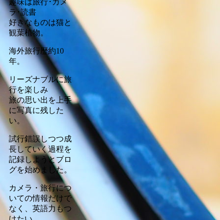
趣味は旅行･カメ
ラ･読書
好きなものは猫と
観葉植物。
海外旅行歴約10
年。
リーズナブルに旅
行を楽しみ
旅の思い出を上手
に写真に残した
い。
試行錯誤しつつ成
長していく過程を
記録しようとブロ
グを始めました。
カメラ・旅行につ
いての情報だけで
なく、英語力もつ
けたい。