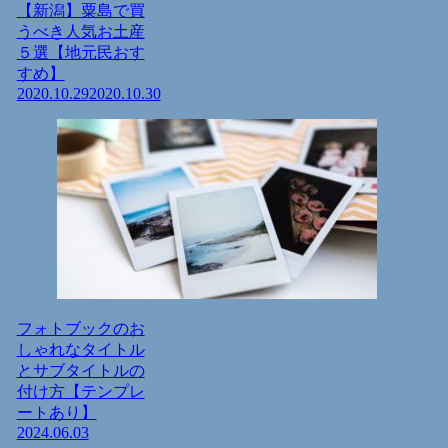
【新潟】粟島で買
うべき人気お土産
５選【地元民おす
すめ】
2020.10.29
2020.10.30
フォトブックのお
しゃれなタイトル
とサブタイトルの
付け方【テンプレ
ートあり】
2024.06.03