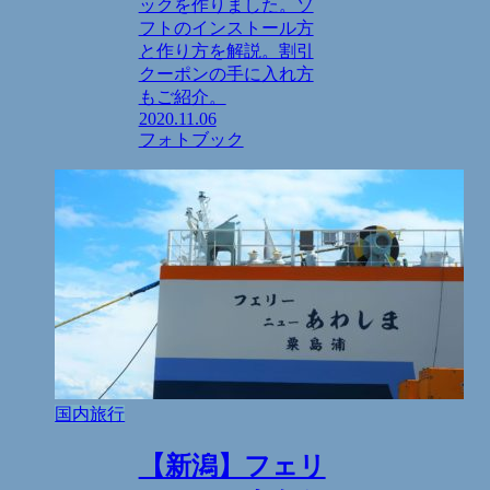
ックを作りました。ソ
フトのインストール方
と作り方を解説。割引
クーポンの手に入れ方
もご紹介。
2020.11.06
フォトブック
国内旅行
【新潟】フェリ