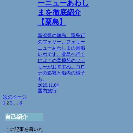
ーニューあわし
まを徹底紹介
【粟島】
新潟県の離島、粟島行
のフェリー、フェリー
ニューあわしまの乗船
レポです。粟島へ行く
にはこの普通船のフェ
リーがおすすめ。コロ
ナの影響と船内の様子
も。
2020.11.04
国内旅行
次のページ
前
1
2
3
…
6
次
へ
へ
自己紹介
この記事を書いた