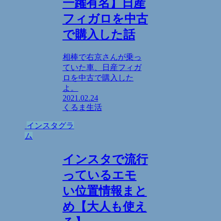
一躍有名】日産
フィガロを中古
で購入した話
相棒で右京さんが乗っ
ていた車、日産フィガ
ロを中古で購入した
よ。
2021.02.24
くるま
生活
インスタグラ
ム
インスタで流行
っているエモ
い位置情報まと
め【大人も使え