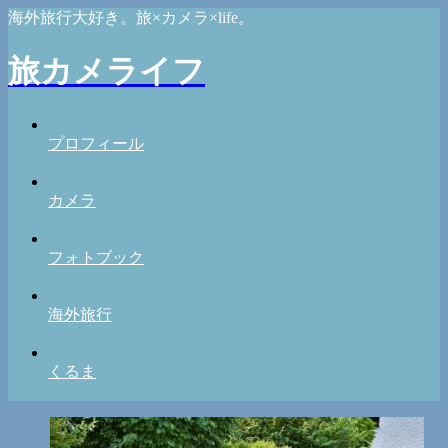
海外旅行大好き。旅×カメラ×life。
旅カメライフ
プロフィール
カメラ
フォトブック
海外旅行
くるま