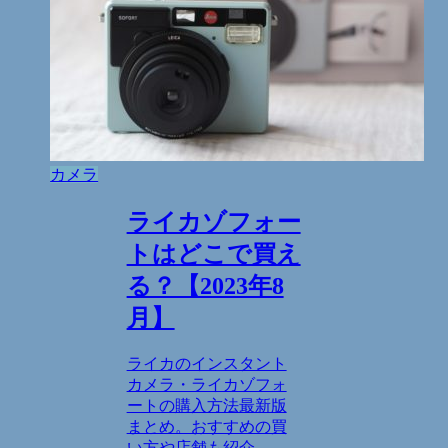
カメラ
ライカゾフォー
トはどこで買え
る？【2023年8
月】
ライカのインスタント
カメラ・ライカゾフォ
ートの購入方法最新版
まとめ。おすすめの買
い方や店舗も紹介。