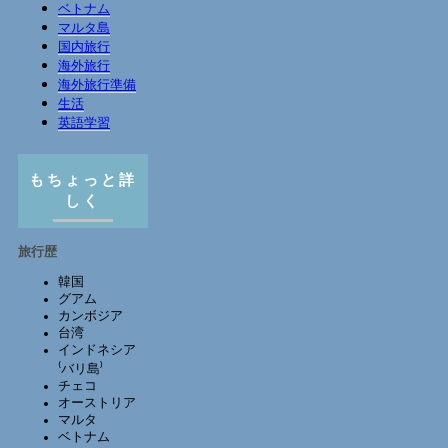
ベトナム
マルタ島
国内旅行
海外旅行
海外旅行準備
生活
英語学習
もちょっと詳
しく
旅行歴
韓国
グアム
カンボジア
台湾
インドネシア
⁽バリ島⁾
チェコ
オーストリア
マルタ
ベトナム