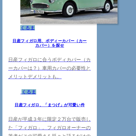
くるま
日産フィガロ用、ボディーカバー（カー
カバー）を探せ
日産フィガロに合うボディカバー（カ
ーカバーは？）車用カバーの必要性と
メリットデメリットも。
くるま
日産フィガロ、「まつげ」が可愛い件
日産が平成３年に限定２万台で販売し
た「フィガロ」。フィガロオーナーの