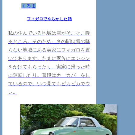
くるま
フィガロでやらかした話
私の住んでいる地域は雪がそこそこ降
るところ。そのため、冬の間は雪の降
らない地域にある実家にフィガロを置
いてあります。たまに家族にエンジン
をかけてもらったり。実家に帰った時
に運転したり。普段はカーカバーをし
ているので、いつ見てもピカピカでウ
レ...