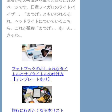
筆者がその可愛さを延々と語るだけの
ページです。日産フィガロのライトバ
イザー、「まつげ」ともいわれるそ
れ。ヘッドライトについているこち
ら。これが通称「まつげ」。あーん、
きゃわ...
フォトブックのおしゃれなタイ
トルとサブタイトルの付け方
【テンプレートあり】
旅行に行きたくなる本リスト